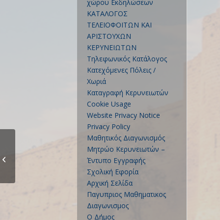
χώρου Εκδηλώσεων
ΚΑΤΑΛΟΓΟΣ
ΤΕΛΕΙΟΦΟΙΤΩΝ ΚΑΙ
ΑΡΙΣΤΟΥΧΩΝ
ΚΕΡΥΝΕΙΩΤΩΝ
Τηλεφωνικός Κατάλογος
Κατεχόμενες Πόλεις /
Χωριά
Καταγραφή Κερυνειωτών
Cookie Usage
Website Privacy Notice
Privacy Policy
Μαθητικός Διαγωνισμός
Μητρώο Κερυνειωτών –
25η ΜΑΡΤΙΟΥ 1821 ΚΑΙ
Έντυπο Εγγραφής
1η ΑΠΡΙΛΙΟΥ 1955
Σχολική Εφορία
Αρχική Σελίδα
Παγυπριος Μαθηματικος
Διαγωνισμος
Ο Δήμος