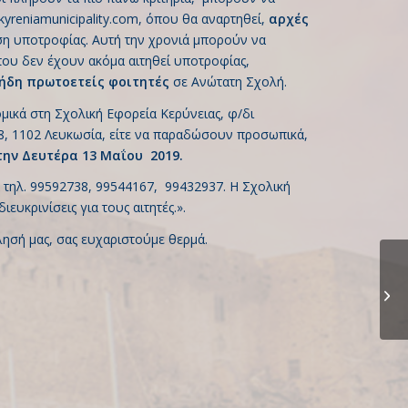
yreniamunicipality.com
, όπου θα αναρτηθεί,
αρχές
λιση υποτροφίας. Αυτή την χρονιά μπορούν να
ου δεν έχουν ακόμα αιτηθεί υποτροφίας,
ήδη πρωτοετείς φοιτητές
σε Ανώτατη Σχολή.
μικά στη Σχολική Εφορεία Κερύνειας, φ/δι
, 1102 Λευκωσία, είτε να παραδώσουν προσωπικά,
την Δευτέρα 13 Μαΐου 2019.
 τηλ. 99592738, 99544167, 99432937. Η Σχολική
ευκρινίσεις για τους αιτητές.».
λησή μας, σας ευχαριστούμε θερμά.