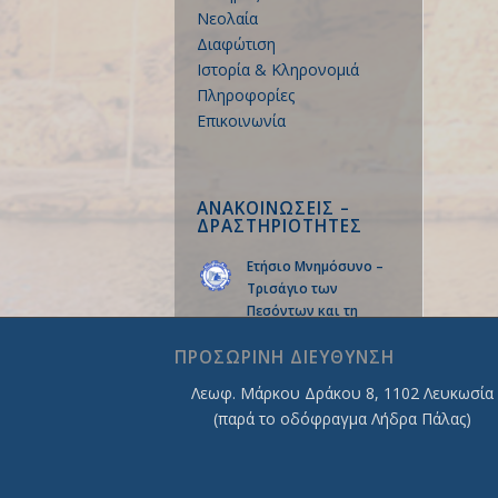
Νεολαία
Διαφώτιση
Ιστορία & Κληρονομιά
Πληροφορίες
Επικοινωνία
ΑΝΑΚΟΙΝΩΣΕΙΣ –
ΔΡΑΣΤΗΡΙΟΤΗΤΕΣ
Ετήσιο Μνημόσυνο –
Τρισάγιο των
Πεσόντων και τη
Δέηση Υπέρ Ανεύρεσης
των Αγνοουμένων της
ΠΡΟΣΩΡΙΝΗ ΔΙΕΥΘΥΝΣΗ
Πόλης της Κερύνειας.
Λεωφ. Mάρκου Δράκου 8, 1102 Λευκωσία
14/07/2026 - 15:16
(παρά το οδόφραγμα Λήδρα Πάλας)
Αντικατοχικές
Εκδηλώσεις Μνήμης,
Τιμής και Αγώνα της