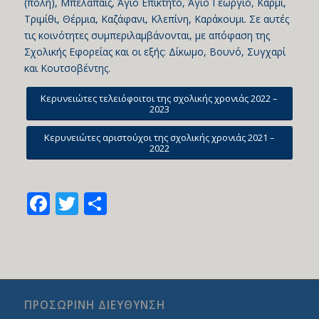
(πόλη), Mπέλαπαϊς, Άγιο Επίκτητο, Άγιο Γεώργιo, Κάρμι,
Τριμίθι, Θέρμια, Καζάφανι, Κλεπίνη, Καράκουμι. Σε αυτές
τις κοινότητες συμπεριλαμβάνονται, με απόφαση της
Σχολικής Εφορείας και οι εξής: Δίκωμο, Βουνό, Συγχαρί
και Κουτσοβέντης.
Κερυνειώτες τελειόφοιτοι της σχολικής χρονιάς 2022 –
2023
Κερυνειώτες αριστούχοι της σχολικής χρονιάς 2021 –
2022
Facebook
Twitter
Share
ΠΡΟΣΩΡΙΝΗ ΔΙΕΥΘΥΝΣΗ