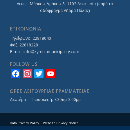
Λεωφ. Mάρκου Δράκου 8, 1102 Λευκωσία (παρά το
οδόφραγμα Λήδρα Πάλας)
ΕΠΙΚΟΙΝΩΝΙΑ
Τηλέφωνο: 22818040
Φαξ: 22818228
E-mail:
info@kyreniamunicipality.com
FOLLOW US
Facebook
Instagram
Twitter
YouTube
Channel
ΩΡΕΣ ΛΕΙΤΟΥΡΓΙΑΣ ΓΡΑΜΜΑΤΕΙΑΣ
Δευτέρα – Παρασκευή: 7:30πμ-3:00μμ
Data Privacy Policy
|
Website Privacy Notice