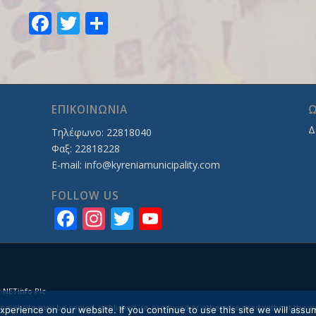
Facebook
Twitter
Share
ΕΠΙΚΟΙΝΩΝΙΑ
Ω
Δ
Τηλέφωνο: 22818040
Φαξ: 22818228
E-mail:
info@kyreniamunicipality.com
FOLLOW US
Facebook
Instagram
Twitter
YouTube
Channel
y
NETinfo Plc
is website may be copied, published, re-produced or otherwise used without the wri
perience on our website. If you continue to use this site we will assum