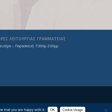
ΡΕΣ ΛΕΙΤΟΥΡΓΙΑΣ ΓΡΑΜΜΑΤΕΙΑΣ
ευτέρα – Παρασκευή: 7:30πμ-3:00μμ
tten permission of Κyrenia Μunicipality.
e that you are happy with it.
OK
Cookie Usage