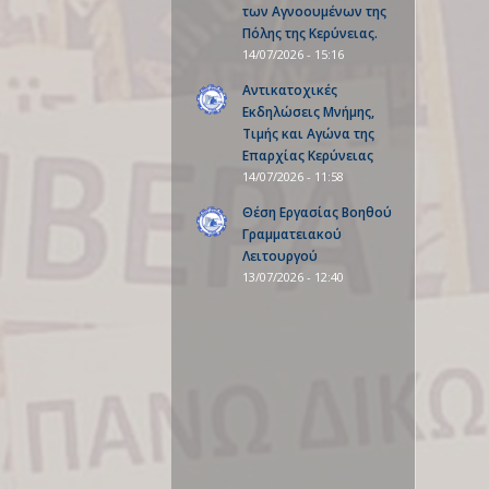
των Αγνοουμένων της
Πόλης της Κερύνειας.
14/07/2026 - 15:16
Αντικατοχικές
Εκδηλώσεις Μνήμης,
Τιμής και Αγώνα της
Επαρχίας Κερύνειας
14/07/2026 - 11:58
Θέση Εργασίας Βοηθού
Γραμματειακού
Λειτουργού
13/07/2026 - 12:40