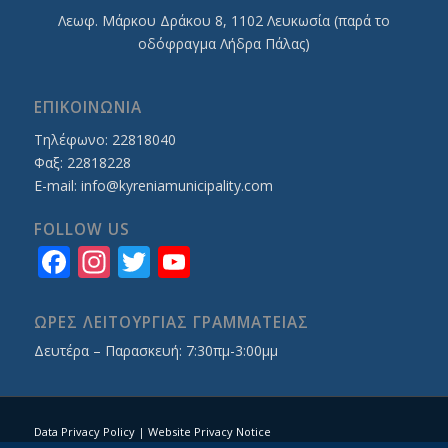
Λεωφ. Mάρκου Δράκου 8, 1102 Λευκωσία (παρά το
οδόφραγμα Λήδρα Πάλας)
ΕΠΙΚΟΙΝΩΝΙΑ
Τηλέφωνο: 22818040
Φαξ: 22818228
E-mail:
info@kyreniamunicipality.com
FOLLOW US
Facebook
Instagram
Twitter
YouTube
Channel
ΩΡΕΣ ΛΕΙΤΟΥΡΓΙΑΣ ΓΡΑΜΜΑΤΕΙΑΣ
Δευτέρα – Παρασκευή: 7:30πμ-3:00μμ
Data Privacy Policy
|
Website Privacy Notice