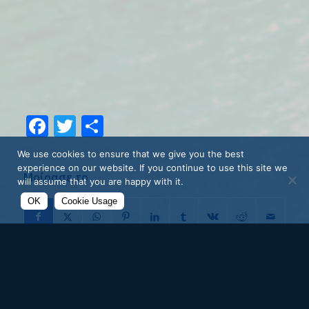
Facebook
Twitter
Share
We use cookies to ensure that we give you the best
experience on our website. If you continue to use this site we
Μοίρασε το
will assume that you are happy with it.
OK
Cookie Usage