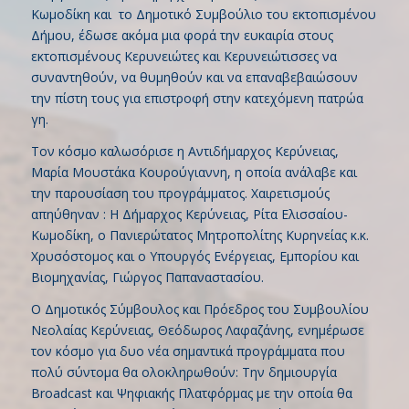
Κωμοδίκη και το Δημοτικό Συμβούλιο του εκτοπισμένου
Δήμου, έδωσε ακόμα μια φορά την ευκαιρία στους
εκτοπισμένους Κερυνειώτες και Κερυνειώτισσες να
συναντηθούν, να θυμηθούν και να επαναβεβαιώσουν
την πίστη τους για επιστροφή στην κατεχόμενη πατρώα
γη.
Τον κόσμο καλωσόρισε η Αντιδήμαρχος Κερύνειας,
Μαρία Μουστάκα Κουρούγιαννη, η οποία ανάλαβε και
την παρουσίαση του προγράμματος. Χαιρετισμούς
απηύθηναν : Η Δήμαρχος Κερύνειας, Ρίτα Ελισσαίου-
Κωμοδίκη, ο Πανιερώτατος Μητροπολίτης Κυρηνείας κ.κ.
Χρυσόστομος και ο Υπουργός Ενέργειας, Εμπορίου και
Βιομηχανίας, Γιώργος Παπαναστασίου.
Ο Δημοτικός Σύμβουλος και Πρόεδρος του Συμβουλίου
Νεολαίας Κερύνειας, Θεόδωρος Λαφαζάνης, ενημέρωσε
τον κόσμο για δυο νέα σημαντικά προγράμματα που
πολύ σύντομα θα ολοκληρωθούν: Την δημιουργία
Broadcast και Ψηφιακής Πλατφόρμας με την οποία θα