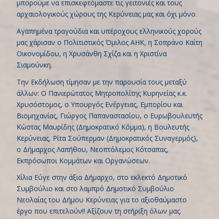
μπορούμε να επισκεφτόμαστε τις γειτονιές και τους
αρχαιολογικούς χώρους της Κερύνειας μας και όχι μόνο.
Αγαπημένα τραγούδια και υπέροχους ελληνικούς χορούς
μας χάρισαν ο Πολιτιστικός Όμιλος ΑΗΚ, η Σοπράνο Καίτη
Οικονομίδου, η Χρυσάνθη Σχίζα και η Χριστίνα
Σιαμούνκη.
Την Εκδήλωση τίμησαν με την παρουσία τους μεταξύ
άλλων: Ο Πανιερώτατος Μητροπολίτης Κυρηνείας κ.κ.
Χρυσόστομος, ο Υπουργός Ενέργειας, Εμπορίου και
Βιομηχανίας, Γιώργος Παπαναστασίου, ο Ευρωβουλευτής
Κώστας Μαυρίδης (Δημοκρατικό Κόμμα), η Βουλευτής
Κερύνειας, Ρίτα Σούπερμαν (Δημοκρατικός Συναγερμός),
ο Δήμαρχος Λαπήθου, Νεοπτόλεμος Κότσαπας,
Εκπρόσωποι Κομμάτων και Οργανώσεων.
Χίλια Εύγε στην άξια Δήμαρχο, στο εκλεκτό Δημοτικό
Συμβούλιο και στο λαμπρό Δημοτικό Συμβούλιο
Νεολαίας του Δήμου Κερύνειας για το αξιοθαύμαστο
έργο που επιτελούν!! Αξίζουν τη στήριξη όλων μας.