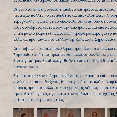
Ευρωπαϊκό Κεκτημένο, σε άμεση συνεργασία με το Δημοτικό 
Οι υψηλού επιστημονικού επιπέδου εμπεριστατωμένες εισηγή
περιείχαν πολλές πικρές αλήθειες και αποκαλυπτικές πληρο
Στρογγυλής Τραπέζης που ακολούθησε, κράτησαν σε συνεχ
τους συνέδρους και έδωσαν την ευκαιρία για μια εποικοδο
δημοκρατικό κλίμα και πρωτοφανή προβληματισμό για το π
αλλά και προ πάντων το μέλλον της Κυπριακής Δημοκρατίας ε
Οι απόψεις, προτάσεις, προβληματισμοί, διαπιστώσεις, και ε
Συμποσίου από τους ομιλητές και πολλούς συνέδρους, οι ο
βιντεογράφηση, θα αξιολογηθούν το συντομότερο δυνατόν
δυνατό τρόπο.
Στο άμεσο μέλλον ο Δήμος Κερύνειας, με βάση τα επίσημα 
μελέτες τις οποίες διεξάγει, θα προχωρήσει με πλήρη διαφάν
δράσεις προς τους άλλους κατεχόμενους Δήμους και σε όλες 
την πολιτική ηγεσία, σχετικά με τον αταλάντευτο στόχο τη
σπίτια και τις περιουσίες τους.