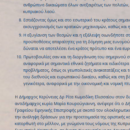
ανθρώπινα δικαιώματα όλων ανεξαιρέτως των πολιτών
κυπριακού λαού.
Εστιάζοντας όμως και στο εσωτερικό του κράτους σημαν
εκσυγχρονισμός των κρατικών μηχανισμών, καθώς και η 
Η εξυγίανση των θεσμών και η εξάλειψη οιωνδήποτε στο
προϋποθέσεις απαραίτητες για τη δόμηση μιας ευνομούμ
δύναται να αποτελέσει ένα κράτος πρότυπο και ένα ευρω
Πρωτοβουλίες σαν και τη διοργάνωση του σημερινού συ
αναφορικά με σημαντικά εθνικά ζητήματα και ειδικότερ
προβλήματος, όπως οι γεωπολιτικές ανακατατάξεις και 
του διεθνούς και ευρωπαϊκού δικαίου, καθώς και στη 
γενικότερα, αναφορικά με την οικονομική και νομική π
Η Δήμαρχος Κερύνειας Δρ Ρίτα Κωμοδίκη Ελισσαίου στον δι
αντιδήμαρχος κυρία Μαρία Κουρούγιαννη, ανέφερε ότι ο Δή
Γραφείου Ειρηνικής Επιστροφής με σκοπό τον ολοκληρωτικό
την ανάληψη δράσεων για την προετοιμασία της οριστικής κα
κατορθωτή στο μέλλον, με γνώμονα τους νόμους της Κυπριακ