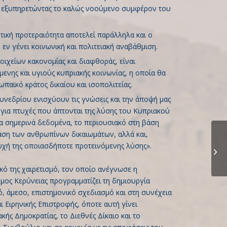
, εξυπηρετώντας το καλώς νοούμενο συμφέρον του
τική προτεραιότητα αποτελεί παράλληλα και ο
εν γένει κοινωνική και πολιτειακή αναβάθμιση.
ιχείων κακονομίας και διαφθοράς, είναι
ενης και υγιούς κυπριακής κοινωνίας, η οποία θα
παϊκό κράτος δικαίου και ισοπολιτείας.
νεδρίου ενισχύουν τις γνώσεις και την άποψή μας
α για πτυχές που άπτονται της λύσης του Κυπριακού
τα σημερινά δεδομένα, το περιουσιακό στη βάση
βάση των ανθρωπίνων δικαιωμάτων, αλλά και,
τυχή της οποιασδήποτε προτεινόμενης λύσης».
κό της χαιρετισμό, τον οποίο ανέγνωσε η
μος Κερύνειας προγραμματίζει τη δημιουργία
, άμεσο, επιστημονικό σχεδιασμό και στη συνέχεια
ι Ειρηνικής Επιστροφής, όποτε αυτή γίνει
ής Δημοκρατίας, το Διεθνές Δίκαιο και το