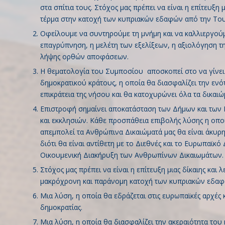
στα σπίτια τους. Στόχος μας πρέπει να είναι η επίτευξη μ
τέρμα στην κατοχή των κυπριακών εδαφών από την Του
Οφείλουμε να συντηρούμε τη μνήμη και να καλλιεργού
επαγρύπνηση, η μελέτη των εξελίξεων, η αξιολόγηση τ
λήψης ορθών αποφάσεων.
Η θεματολογία του Συμποσίου αποσκοπεί στο να γίνει
δημοκρατικού κράτους, η οποία θα διασφαλίζει την ενότ
επικράτεια της νήσου και θα κατοχυρώνει όλα τα δικαι
Επιστροφή σημαίνει αποκατάσταση των Δήμων και των 
και εκκλησιών. Κάθε προσπάθεια επιβολής λύσης η οποί
απεμπολεί τα Ανθρώπινα Δικαιώματά μας θα είναι άκυρη
διότι θα είναι αντίθετη με το Διεθνές και το Ευρωπαϊκό
Οικουμενική Διακήρυξη των Ανθρωπίνων Δικαιωμάτων.
Στόχος μας πρέπει να είναι η επίτευξη μιας δίκαιης και 
μακρόχρονη και παράνομη κατοχή των κυπριακών εδαφ
Μια λύση, η οποία θα εδράζεται στις ευρωπαϊκές αρχές κ
δημοκρατίας.
Μια λύση, η οποία θα διασφαλίζει την ακεραιότητα του κ