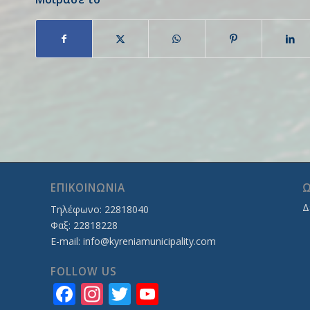
ΕΠΙΚΟΙΝΩΝΙΑ
Ω
Δ
Τηλέφωνο: 22818040
Φαξ: 22818228
E-mail:
info@kyreniamunicipality.com
FOLLOW US
Facebook
Instagram
Twitter
YouTube