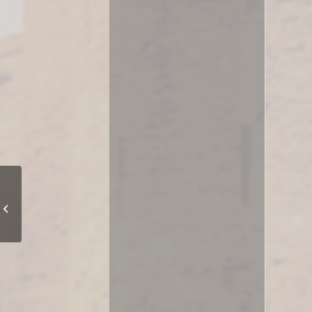
Ημέρες Επαρχίας
Κερύνειας, 8-18
Νοεμβρίου