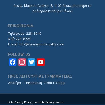
Λεωφ. Mάρκου Δράκου 8, 1102 Λευκωσία (παρά το
οδόφραγμα Λήδρα Πάλας)
ΕΠΙΚΟΙΝΩΝΙΑ
Τηλέφωνο: 22818040
Φαξ: 22818228
E-mail:
info@kyreniamunicipality.com
FOLLOW US
Facebook
Instagram
Twitter
YouTube
Channel
ΩΡΕΣ ΛΕΙΤΟΥΡΓΙΑΣ ΓΡΑΜΜΑΤΕΙΑΣ
Δευτέρα – Παρασκευή: 7:30πμ-3:00μμ
Data Privacy Policy
|
Website Privacy Notice