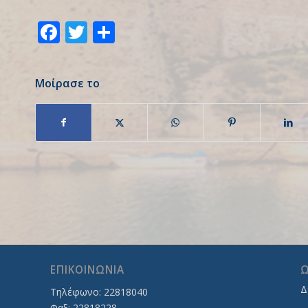
Facebook
Twitter
Share
Μοίρασε το
ΕΠΙΚΟΙΝΩΝΙΑ
Ω
Δ
Τηλέφωνο: 22818040
Φαξ: 22818228