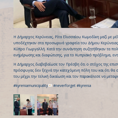
H Δήμαρχος Κερύνειας, Ρίτα Ελισσαίου Κωμοδίκη μαζί με μ
υποδέχτηκαν στα προσωρινά γραφεία του Δήμου Κερύνειας
Κύπρο Γιωργαλλή. Κατά την συνάντηση συζητήθηκαν τα πολιτ
ενημέρωσης και διαφώτισης, για το Κυπριακό πρόβλημα, εντ
Η Δήμαρχος διαβεβαίωσε τον Πρέσβη ότι ο στόχος της επισ
πρόσφυγας δεν ξεχνά την κατεχόμενη πόλη του και ότι θα συν
του μέχρι την τελική δικαίωση και τον παρακάλεσε να μεταφέ
#kyreniamunicipality
#neverforget #kyrenia