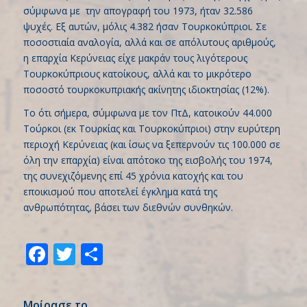
σύμφωνα με την απογραφή του 1973, ήταν 32.586
ψυχές. Εξ αυτών, μόλις 4.382 ήσαν Τουρκοκύπριοι. Σε
ποσοστιαία αναλογία, αλλά και σε απόλυτους αριθμούς,
η επαρχία Κερύνειας είχε μακράν τους λιγότερους
Τουρκοκύπριους κατοίκους, αλλά και το μικρότερο
ποσοστό τουρκοκυπριακής ακίνητης ιδιοκτησίας (12%).
Το ότι σήμερα, σύμφωνα με τον ΠτΔ, κατοικούν 44.000
Τούρκοι (εκ Τουρκίας και Τουρκοκύπριοι) στην ευρύτερη
περιοχή Κερύνειας (και ίσως να ξεπερνούν τις 100.000 σε
όλη την επαρχία) είναι απότοκο της εισβολής του 1974,
της συνεχιζόμενης επί 45 χρόνια κατοχής και του
εποικισμού που αποτελεί έγκλημα κατά της
ανθρωπότητας, βάσει των διεθνών συνθηκών.
Facebook
Twitter
Share
Μοίρασε το