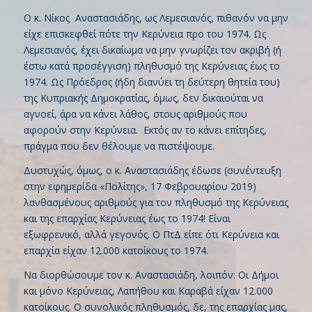
Ο κ. Νίκος Αναστασιάδης, ως Λεμεσιανός, πιθανόν να μην
είχε επισκεφθεί πότε την Κερύνεια προ του 1974. Ως
Λεμεσιανός, έχει δικαίωμα να μην γνωρίζει τον ακριβή (ή
έστω κατά προσέγγιση) πληθυσμό της Κερύνειας έως το
1974. Ως Πρόεδρος (ήδη διανύει τη δεύτερη θητεία του)
της Κυπριακής Δημοκρατίας, όμως, δεν δικαιούται να
αγνοεί, άρα να κάνει λάθος, στους αριθμούς που
αφορούν στην Κερύνεια. Εκτός αν το κάνει επίτηδες,
πράγμα που δεν θέλουμε να πιστέψουμε.
Δυστυχώς, όμως, ο κ. Αναστασιάδης έδωσε (συνέντευξη
στην εφημερίδα «Πολίτης», 17 Φεβρουαρίου 2019)
λανθασμένους αριθμούς για τον πληθυσμό της Κερύνειας
και της επαρχίας Κερύνειας έως το 1974! Είναι
εξωφρενικό, αλλά γεγονός. Ο ΠτΔ είπε ότι Κερύνεια και
επαρχία είχαν 12.000 κατοίκους το 1974.
Να διορθώσουμε τον κ. Αναστασιάδη, λοιπόν: Οι Δήμοι
και μόνο Κερύνειας, Λαπήθου και Καραβά είχαν 12.000
κατοίκους. Ο συνολικός πληθυσμός, δε, της επαρχίας μας,