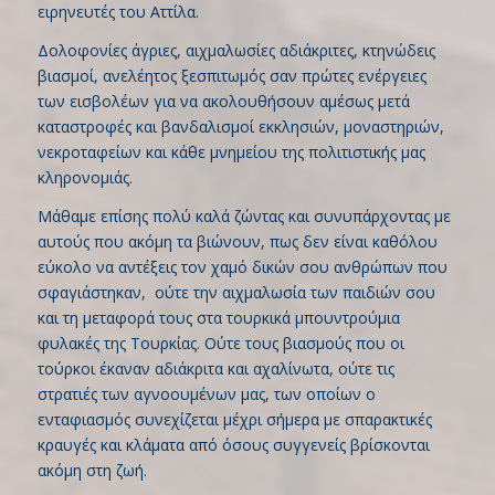
ειρηνευτές του Αττίλα.
Δολοφονίες άγριες, αιχμαλωσίες αδιάκριτες, κτηνώδεις
βιασμοί, ανελέητος ξεσπιτωμός σαν πρώτες ενέργειες
των εισβολέων για να ακολουθήσουν αμέσως μετά
καταστροφές και βανδαλισμοί εκκλησιών, μοναστηριών,
νεκροταφείων και κάθε μνημείου της πολιτιστικής μας
κληρονομιάς.
Μάθαμε επίσης πολύ καλά ζώντας και συνυπάρχοντας με
αυτούς που ακόμη τα βιώνουν, πως δεν είναι καθόλου
εύκολο να αντέξεις τον χαμό δικών σου ανθρώπων που
σφαγιάστηκαν, ούτε την αιχμαλωσία των παιδιών σου
και τη μεταφορά τους στα τουρκικά μπουντρούμια
φυλακές της Τουρκίας. Ούτε τους βιασμούς που οι
τούρκοι έκαναν αδιάκριτα και αχαλίνωτα, ούτε τις
στρατιές των αγνοουμένων μας, των οποίων ο
ενταφιασμός συνεχίζεται μέχρι σήμερα με σπαρακτικές
κραυγές και κλάματα από όσους συγγενείς βρίσκονται
ακόμη στη ζωή.