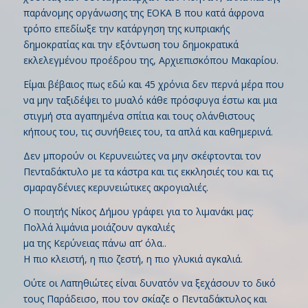
παράνομης οργάνωσης της ΕΟΚΑ B που κατά άφρονα
τρόπο επεδίωξε την κατάργηση της κυπριακής
δημοκρατίας και την εξόντωση του δημοκρατικά
εκλελεγμένου προέδρου της, Αρχιεπισκόπου Μακαρίου.
Είμαι βέβαιος πως εδώ και 45 χρόνια δεν περνά μέρα που
να μην ταξιδέψει το μυαλό κάθε πρόσφυγα έστω και μια
στιγμή στα αγαπημένα σπίτια και τους ολάνθιστους
κήπους του, τις συνήθειες του, τα απλά και καθημερινά.
Δεν μπορούν οι Κερυνειώτες να μην σκέφτονται τον
Πενταδάκτυλο με τα κάστρα και τις εκκλησιές του και τις
σμαραγδένιες κερυνειώτικες ακρογιαλιές.
Ο ποιητής Νίκος Δήμου γράφει για το λιμανάκι μας:
Πολλά λιμάνια μοιάζουν αγκαλιές
μα της Κερύνειας πάνω απ’ όλα..
Η πιο κλειστή, η πιο ζεστή, η πιο γλυκιά αγκαλιά.
Ούτε οι Λαπηθιώτες είναι δυνατόν να ξεχάσουν το δικό
τους Παράδεισο, που τον σκίαζε ο Πενταδάκτυλος και