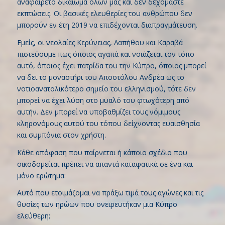
αναφαίρετο δικαίωμα όλων μας και δεν δεχόμαστε
εκπτώσεις. Οι βασικές ελευθερίες του ανθρώπου δεν
μπορούν εν έτη 2019 να επιδέχονται διαπραγμάτευση.
Εμείς, οι νεολαίες Κερύνειας, Λαπήθου και Καραβά
πιστεύουμε πως όποιος αγαπά και νοιάζεται τον τόπο
αυτό, όποιος έχει πατρίδα του την Κύπρο, όποιος μπορεί
να δει το μοναστήρι του Αποστόλου Ανδρέα ως το
νοτιοανατολικότερο σημείο του ελληνισμού, τότε δεν
μπορεί να έχει λύση στο μυαλό του φτωχότερη από
αυτήν. Δεν μπορεί να υποβαθμίζει τους νόμιμους
κληρονόμους αυτού του τόπου δείχνοντας ευαισθησία
και συμπόνια στον χρήστη.
Κάθε απόφαση που παίρνεται ή κάποιο σχέδιο που
οικοδομείται πρέπει να απαντά καταφατικά σε ένα και
μόνο ερώτημα:
Αυτό που ετοιμάζομαι να πράξω τιμά τους αγώνες και τις
θυσίες των ηρώων που ονειρευτήκαν μια Κύπρο
ελεύθερη;