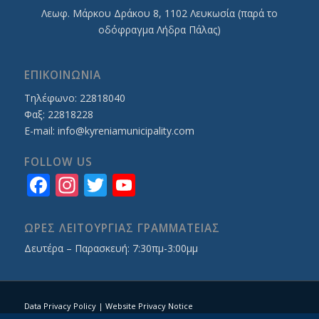
Λεωφ. Mάρκου Δράκου 8, 1102 Λευκωσία (παρά το
οδόφραγμα Λήδρα Πάλας)
ΕΠΙΚΟΙΝΩΝΙΑ
Τηλέφωνο: 22818040
Φαξ: 22818228
E-mail:
info@kyreniamunicipality.com
FOLLOW US
Facebook
Instagram
Twitter
YouTube
Channel
ΩΡΕΣ ΛΕΙΤΟΥΡΓΙΑΣ ΓΡΑΜΜΑΤΕΙΑΣ
Δευτέρα – Παρασκευή: 7:30πμ-3:00μμ
Data Privacy Policy
|
Website Privacy Notice