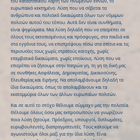
του καταστατικού Χάρτη των Ηνωμένων εθνών, το
ευρωπαϊκό κεκτημένο. Λύση που να σέβεται τα
ανθρώπινα και πολιτικά δικαιώματα όλων των νόμιμων
πολιτών αυτού του τόπου. Αυτά δεν είναι συνθήματα,
είναι ψηφίσματα. Μια λύση δηλαδή που να επιτρέπει σε
όλους τους εκτοπισμένους και πρόσφυγες, στα παιδιά και
στα εγγόνια τους, να επιστρέψουν πίσω στα σπίτια και τις
περιουσίες τους χωρίς στρατούς κατοχής, χωρίς
επεμβατικά δικαιώματα, χωρίς εποίκους. Λύση που να
επιτρέπει να ζήσουμε στην πατρώα γη, τη γη τη δική μας
σε συνθήκες Ασφάλειας, Δημοκρατίας, Δικαιοσύνης,
Ελευθερίας και Ειρήνης. Να απολαμβάνουμε δηλαδή τα
ίδια δικαιώματα, όπως τα απολαμβάνουν και τα
εκατομμύρια όλων των άλλων ευρωπαίων πολιτών.
Και σε αυτό το στόχο θέλουμε σύμμαχο μας την πολιτεία.
Θέλουμε όλους όσοι μας εκπροσωπούν να γνωρίζουν
ποια λύση ζητούμε. Πρόεδρος, υπουργοί, διπλωμάτες,
ευρωβουλευτές, διαπραγματευτές. Τους καλούμε να
αγωνιστούμε όλοι μαζί για την ίδια λύση. Είναι