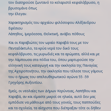
τον διατηρούσε ζωντανό το κελαριστό κεφαλόβρυσο, η
βρυσομάνα όπως
την έλεγαν.
Χαρακτηρισμός του αρχαίου φιλόσοφου Αλέξανδρου
Εφέσιου
Λάπηθος, Ιμερόεσσα, Θελκτική, ανάβει πόθους
Και οι Καραβιώτες τον ωραίο Καραβά τους με τον
Πενταδάκτυλο, τα κρύα νερά τον δικό τους
κεφαλόβρυσο, τις μυρωδιές και τα αρώματα, αλλά και με
την Λάμπουσα στα πόδια του, όπου μαρτυρούσε την
ελληνική τους καταγωγή και την εκκλησία της Παναγίας
της Αχειροποιήτου, την εκκλησία που τέλεσε τους γάμους
του ο ήρωας του απελευθερωτικού αγώνα 55 -59
Γρηγόρης Αυξεντίου.
Εμείς, οι νεολαίες των Δήμων Κερύνειας, Λαπήθου και
Καραβά, αν και είμαστε μικροί σε ηλικία, αυτό δεν μας
εμπόδισε να μάθουμε από τους γονείς, τους παππούδες
και τα σχολεία, τα αίσχιστα που διέπραξαν τότε οι δήθεν