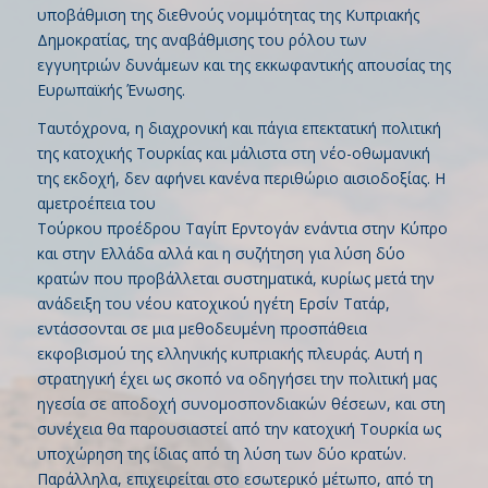
υποβάθμιση της διεθνούς νομιμότητας της Κυπριακής
Δημοκρατίας, της αναβάθμισης του ρόλου των
εγγυητριών δυνάμεων και της εκκωφαντικής απουσίας της
Ευρωπαϊκής Ένωσης.
Ταυτόχρονα, η διαχρονική και πάγια επεκτατική πολιτική
της κατοχικής Τουρκίας και μάλιστα στη νέο-οθωμανική
της εκδοχή, δεν αφήνει κανένα περιθώριο αισιοδοξίας. Η
αμετροέπεια του
Τούρκου προέδρου Ταγίπ Ερντογάν ενάντια στην Κύπρο
και στην Ελλάδα αλλά και η συζήτηση για λύση δύο
κρατών που προβάλλεται συστηματικά, κυρίως μετά την
ανάδειξη του νέου κατοχικού ηγέτη Ερσίν Τατάρ,
εντάσσονται σε μια μεθοδευμένη προσπάθεια
εκφοβισμού της ελληνικής κυπριακής πλευράς. Αυτή η
στρατηγική έχει ως σκοπό να οδηγήσει την πολιτική μας
ηγεσία σε αποδοχή συνομοσπονδιακών θέσεων, και στη
συνέχεια θα παρουσιαστεί από την κατοχική Τουρκία ως
υποχώρηση της ίδιας από τη λύση των δύο κρατών.
Παράλληλα, επιχειρείται στο εσωτερικό μέτωπο, από τη