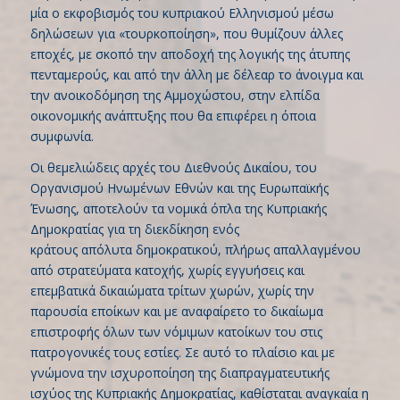
μία ο εκφοβισμός του κυπριακού Ελληνισμού μέσω
δηλώσεων για «τουρκοποίηση», που θυμίζουν άλλες
εποχές, με σκοπό την αποδοχή της λογικής της άτυπης
πενταμερούς, και από την άλλη με δέλεαρ το άνοιγμα και
την ανοικοδόμηση της Αμμοχώστου, στην ελπίδα
οικονομικής ανάπτυξης που θα επιφέρει η όποια
συμφωνία.
Οι θεμελιώδεις αρχές του Διεθνούς Δικαίου, του
Οργανισμού Ηνωμένων Εθνών και της Ευρωπαϊκής
Ένωσης, αποτελούν τα νομικά όπλα της Κυπριακής
Δημοκρατίας για τη διεκδίκηση ενός
κράτους απόλυτα δημοκρατικού, πλήρως απαλλαγμένου
από στρατεύματα κατοχής, χωρίς εγγυήσεις και
επεμβατικά δικαιώματα τρίτων χωρών, χωρίς την
παρουσία εποίκων και με αναφαίρετο το δικαίωμα
επιστροφής όλων των νόμιμων κατοίκων του στις
πατρογονικές τους εστίες. Σε αυτό το πλαίσιο και με
γνώμονα την ισχυροποίηση της διαπραγματευτικής
ισχύος της Κυπριακής Δημοκρατίας, καθίσταται αναγκαία η