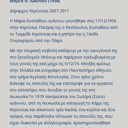
Μαρία Θ. Ιωάννου (1956)
Δήμαρχος Κερύνειας 2007-2011
Η Μαρία Ευσταθίου-Ιωάννου γεννήθηκε στις 17/12/1956
στην Κερύνεια. Πατέρας της ο Θεόδουλος Ευσταθίου από
το Τριμμίθι Κερύνειας και η μητέρα της η Ξάνθη
Ονησιφόρου από την Πάφο.
Με την τουρκική εισβολή κατέφυγε με την οικογένειά της
στο ξενοδοχείο Ντόουμ και παρέμεινε εγκλωβισμένη με
τους γονείς της εκεί μέχρι τις 5/12/74. Μετέβη αμέσως
στην Ελλάδα και ενεγράφη στο Πανεπιστήμιο Αθηνών,
στο τμήμα Αγγλικής Φιλολογίας. Στον τρίτο χρόνο
διέκοψε τις σπουδές της και επέστρεψε για να εργαστεί
στο εστιατόριο που άνοιξαν οι γονείς της στη
Λευκωσία.Το 1979 παντρεύεται τον Σωτήρη (Σώτο)
Ιωάννου, από τη Λευκωσία με καταγωγή το Κάρμι της
Κερύνειας και αποκτούν τρία παιδιά, ένα κορίτσι και δύο
αγόρια, ενώ παράλληλα τέλειωσε τις σπουδές της, που
είχαν διακοπεί με αλληλογραφία. Δραστηριοποιήθηκε