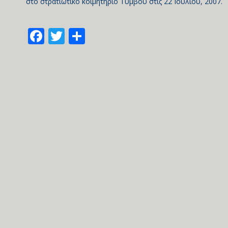
στο στρατιωτικό κοιμητήριο Τύμβου στις 22 Ιουλίου, 2007.
Facebook
Twitter
Share