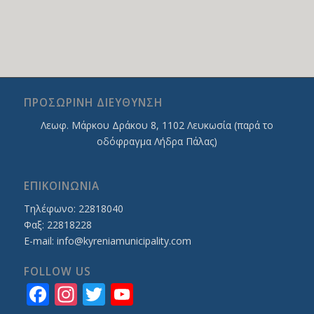
ΠΡΟΣΩΡΙΝΗ ΔΙΕΥΘΥΝΣΗ
Λεωφ. Mάρκου Δράκου 8, 1102 Λευκωσία (παρά το
οδόφραγμα Λήδρα Πάλας)
ΕΠΙΚΟΙΝΩΝΙΑ
Τηλέφωνο: 22818040
Φαξ: 22818228
E-mail:
info@kyreniamunicipality.com
FOLLOW US
Facebook
Instagram
Twitter
YouTube