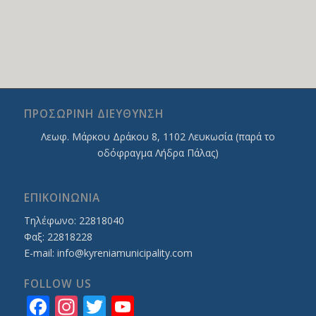
ΠΡΟΣΩΡΙΝΗ ΔΙΕΥΘΥΝΣΗ
Λεωφ. Mάρκου Δράκου 8, 1102 Λευκωσία (παρά το
οδόφραγμα Λήδρα Πάλας)
ΕΠΙΚΟΙΝΩΝΙΑ
Τηλέφωνο: 22818040
Φαξ: 22818228
E-mail:
info@kyreniamunicipality.com
FOLLOW US
Facebook
Instagram
Twitter
YouTube