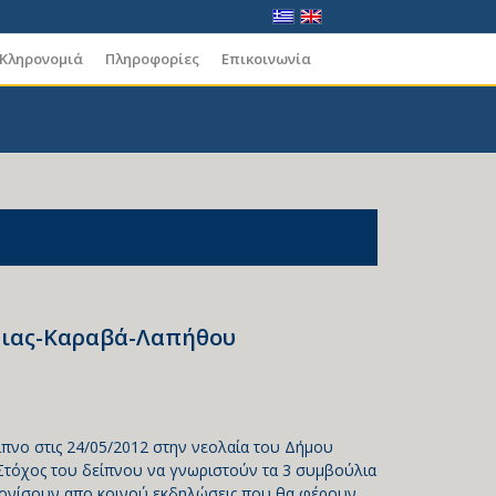
 Κληρονομιά
Πληροφορίες
Επικοινωνία
νειας-Καραβά-Λαπήθου
ίπνο στις 24/05/2012 στην νεολαία του Δήμου
Στόχος του δείπνου να γνωριστούν τα 3 συμβούλια
κανονίσουν απο κοινού εκδηλώσεις που θα φέρουν