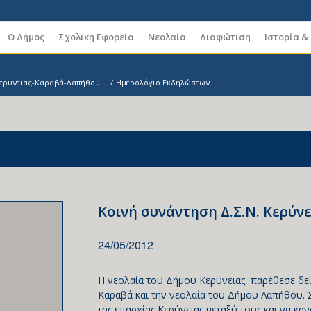
Ο Δήμος
Σχολική Εφορεία
Νεολαία
Διαφώτιση
Ιστορία &
Κερύνειας-Καραβά-Λαπήθου...
/
Ημερολόγιο Εκδηλώσεων
Κοινή συνάντηση Δ.Σ.Ν. Κερύ
24/05/2012
Η νεολαία του Δήμου Κερύνειας, παρέθεσε δε
Καραβά και την νεολαία του Δήμου Λαπήθου. 
της επαρχίας Κερύνειας μεταξύ τους και να 