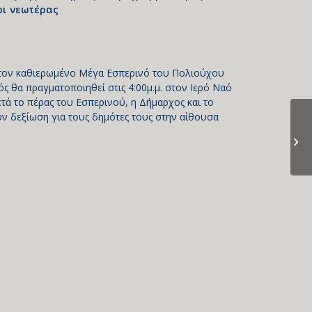
ρι νεωτέρας
 τον καθιερωμένο Μέγα Εσπερινό του Πολιούχου
ς θα πραγματοποιηθεί στις 4:00μ.μ. στον Ιερό Ναό
ά το πέρας του Εσπερινού, η Δήμαρχος και το
 δεξίωση για τους δημότες τους στην αίθουσα
ΑΝ
Α