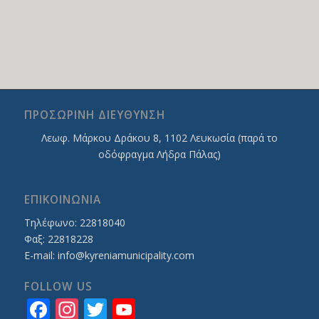
ΠΡΟΣΩΡΙΝΗ ΔΙΕΥΘΥΝΣΗ
Λεωφ. Mάρκου Δράκου 8, 1102 Λευκωσία (παρά το
οδόφραγμα Λήδρα Πάλας)
ΕΠΙΚΟΙΝΩΝΙΑ
Τηλέφωνο: 22818040
Φαξ: 22818228
E-mail:
info@kyreniamunicipality.com
FOLLOW US
Facebook
Instagram
Twitter
YouTube