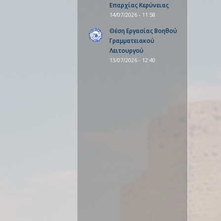
Επαρχίας Κερύνειας
14/07/2026 - 11:58
Θέση Εργασίας Βοηθού
Γραμματειακού
Λειτουργού
13/07/2026 - 12:40