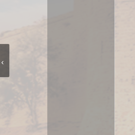
Ανακοίνωση
αναστολής
Συνεστίασης
Κερυνειωτών...