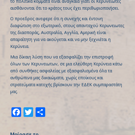
το πολιτικά κόμματα είναι αναγκαία γιατί οι Κερυνειωτες
αισθάνονται ότι το κράτος τους έχει περιθωριοποιήσει.
Ο προεδρος ανεφερε ότι η συνεχής και έντονη
διαφώτιση στο εξωτερικό, στους απανταχού Κερυνειωτες
της διασποράς, Αυστραλία, Αγγλία, Αμερική είναι
απαραίτητη για να ακούγεται και να μην ξεχνιέται η
Κερύνεια.
Μια δίκαιη λύση που να εξασφαλίζει την επιστροφή
όλων των Κερυνειωτων, σε μια ελεύθερη Κερύνεια κάτω
από συνθήκες ασφαλείας με εξασφαλισμένα όλα τα
ανθρώπινα μας δικαιώματα, χωρίς εποίκους και
στρατεύματα κατοχής βρίσκουν την ΕΔΕΚ συμπαραστάτη
μας.
Facebook
Twitter
Share
Μοίρασε το