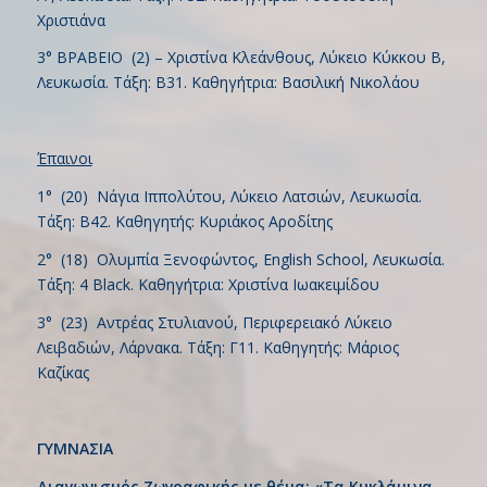
Χριστιάνα
3° ΒΡΑΒΕΙΟ (2) – Χριστίνα Κλεάνθους, Λύκειο Κύκκου Β,
Λευκωσία. Τάξη: Β31. Καθηγήτρια: Βασιλική Νικολάου
Έπαινοι
1° (20) Νάγια Ιππολύτου, Λύκειο Λατσιών, Λευκωσία.
Τάξη: Β42. Καθηγητής: Κυριάκος Αροδίτης
2° (18) Ολυμπία Ξενοφώντος, English School, Λευκωσία.
Τάξη: 4 Black. Καθηγήτρια: Χριστίνα Ιωακειμίδου
3° (23) Αντρέας Στυλιανού, Περιφερειακό Λύκειο
Λειβαδιών, Λάρνακα. Τάξη: Γ11. Καθηγητής: Μάριος
Καζίκας
ΓΥΜΝΑΣΙΑ
Διαγωνισμός Ζωγραφικής με θέμα: «Τα Κυκλάμινα