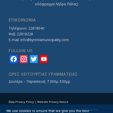
οδόφραγμα Λήδρα Πάλας)
ΕΠΙΚΟΙΝΩΝΙΑ
Τηλέφωνο: 22818040
Φαξ: 22818228
E-mail:
info@kyreniamunicipality.com
FOLLOW US
Facebook
Instagram
Twitter
YouTube
Channel
ΩΡΕΣ ΛΕΙΤΟΥΡΓΙΑΣ ΓΡΑΜΜΑΤΕΙΑΣ
Δευτέρα – Παρασκευή: 7:30πμ-3:00μμ
Data Privacy Policy
|
Website Privacy Notice
© Copyright 2026 - Kyrenia / Designed & Developed by
NETinfo Plc
We use cookies to ensure that we give you the best